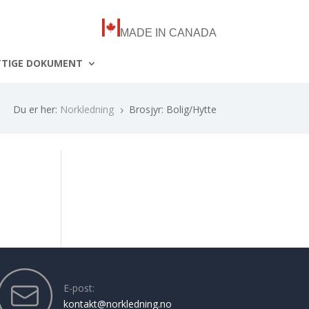
MADE IN CANADA
TTIGE DOKUMENT
Du er her:
Norkledning
Brosjyr: Bolig/Hytte
5
E-post:
kontakt@norkledning.no